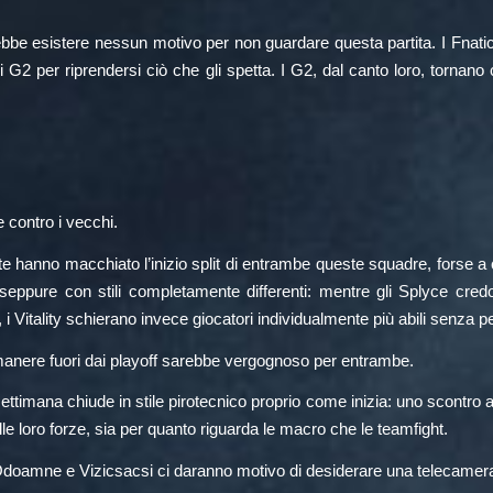
be esistere nessun motivo per non guardare questa partita. I Fnatic
i G2 per riprendersi ciò che gli spetta. I G2, dal canto loro, tornan
 contro i vecchi.
te hanno macchiato l’inizio split di entrambe queste squadre, forse 
eppure con stili completamente differenti: mentre gli Splyce credo
Vitality schierano invece giocatori individualmente più abili senza però
 rimanere fuori dai playoff sarebbe vergognoso per entrambe.
ettimana chiude in stile pirotecnico proprio come inizia: uno scontro a
e loro forze, sia per quanto riguarda le macro che le teamfight.
lo: Odoamne e Vizicsacsi ci daranno motivo di desiderare una telecame