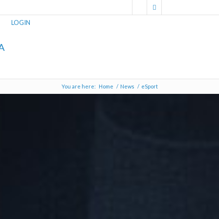
LOGIN
A
You are here:
Home
/
News
/
eSport