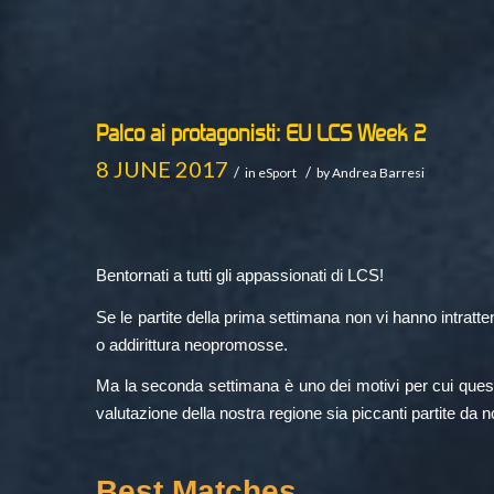
Palco ai protagonisti: EU LCS Week 2
8 JUNE 2017
/
/
in
eSport
by
Andrea Barresi
Bentornati a tutti gli appassionati di LCS!
Se le partite della prima settimana non vi hanno intratte
o addirittura neopromosse.
Ma la seconda settimana è uno dei motivi per cui questo
valutazione della nostra regione sia piccanti partite da 
Best Matches