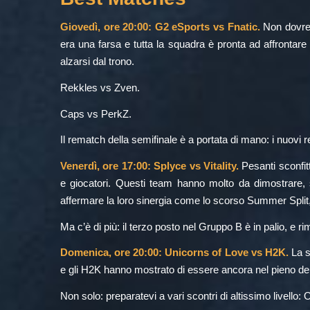
Giovedì, ore 20:00: G2 eSports vs Fnatic.
Non dovreb
era una farsa e tutta la squadra è pronta ad affrontare 
alzarsi dal trono.
Rekkles vs Zven.
Caps vs PerkZ.
Il rematch della semifinale è a portata di mano: i
nuovi re
Venerdì, ore 17:00: Splyce vs Vitality.
Pesanti sconfit
e giocatori. Questi team hanno molto da dimostrare, s
affermare la loro sinergia come lo scorso Summer Split, i 
Ma c’è di più: il terzo posto nel Gruppo B è in palio, e
Domenica, ore 20:00: Unicorns of Love vs H2K.
La s
e gli H2K hanno mostrato di essere ancora nel pieno dell
Non solo: preparatevi a vari scontri di altissimo livel