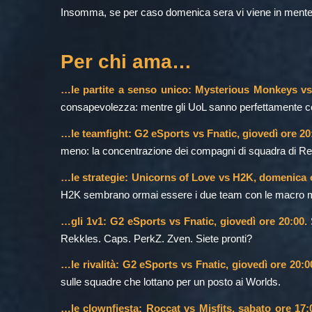
Insomma, se per caso domenica sera vi viene in mente 
Per chi ama…
…le partite a senso unico: Mysterious Monkeys vs 
consapevolezza: mentre gli UoL sanno perfettamente c
…le teamfight: G2 eSports vs Fnatic, giovedì ore 20
meno: la concentrazione dei compagni di squadra di Rekkl
…le strategie: Unicorns of Love vs H2K, domenica o
H2K sembrano ormai essere i due team con le macro mig
…gli 1v1: G2 eSports vs Fnatic, giovedì ore 20:00.
S
Rekkles. Caps. PerkZ. Zven. Siete pronti?
…le rivalità: G2 eSports vs Fnatic, giovedì ore 20:0
sulle squadre che lottano per un posto ai Worlds.
…le clownfiesta: Roccat vs Misfits, sabato ore 17: