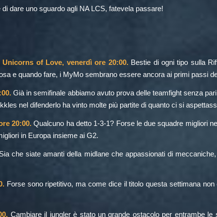
di dare uno sguardo agli NA LCS, fatevela passare!
Unicorns of Love, venerdì ore 20:00.
Bestie di ogni tipo sulla R
osa e quando fare, i MyMo sembrano essere ancora ai primi passi de
:00.
Già in semifinale abbiamo avuto prova delle teamfight senza pari
es nel difenderlo ha vinto molte più partite di quanto ci si aspettass
re 20:00.
Qualcuno ha detto 1-3-1? Forse le due squadre migliori nel 
liori in Europa insieme ai G2.
ia che siate amanti della midlane che appassionati di meccaniche, l
0.
Forse sono ripetitivo, ma come dice il titolo questa settimana non c’è 
00.
Cambiare il jungler è stato un grande ostacolo per entrambe le